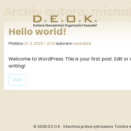
Archiv autora: micha
Přeskočit na hlavní obsah
Hello world!
Přidáno
21. 3. 2023 - 21:21
autorem
michal2d
Welcome to WordPress. This is your first post. Edit or d
writing!
více
© 2026 D.E.O.K.. Všechna práva vyhrazena. Tvorba