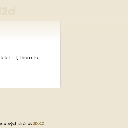
l2d
1
elete it, then start
 webových stránek
2D.CZ
.