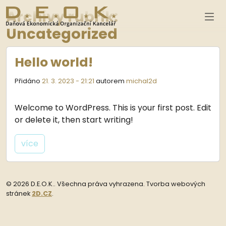
Archivy rubrik:
Přeskočit na hlavní obsah
Uncategorized
Hello world!
Přidáno
21. 3. 2023 - 21:21
autorem
michal2d
1
Welcome to WordPress. This is your first post. Edit
or delete it, then start writing!
více
© 2026 D.E.O.K.. Všechna práva vyhrazena. Tvorba webových
stránek
2D.CZ
.